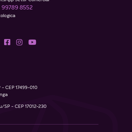
) 99789 8552
ologica
P - CEP 17499-010
inga
ru/SP - CEP 17012-230