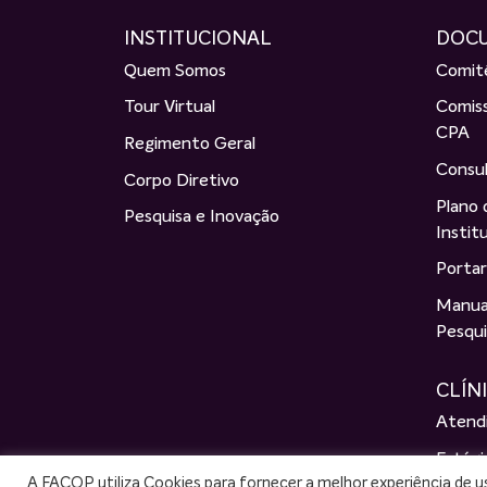
INSTITUCIONAL
DOC
Quem Somos
Comitê
Tour Virtual
Comiss
CPA
Regimento Geral
Consul
Corpo Diretivo
Plano
Pesquisa e Inovação
Instit
Porta
Manual
Pesqui
CLÍN
Atend
Estági
A FACOP utiliza Cookies para fornecer a melhor experiência de 