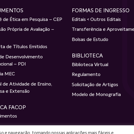
UMENTOS
FORMAS DE INGRESSO
 de Ética em Pesquisa – CEP
Editais < Outros Editais
ão Própria de Avaliação –
Transferência e Aproveitam
Bolsas de Estudo
ta de Títulos Emitidos
BIBLIOTECA
 de Desenvolvimento
ucional – PDI
Biblioteca Virtual
ria MEC
Regulamento
 de Atividade de Ensino,
Solicitação de Artigos
sa e Extensão
Modelo de Monografia
ICA FACOP
imentos
o
uso e navegação, tornando nossas aplicações mais fáceis e