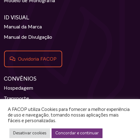
Modelo de Monografia
ID VISUAL
Manual da Marca
Manual de Divulgação
Ouvidoria FACOP
CONVÊNIOS
Hospedagem
Transporte
Outros
A FACOP utiliza Cookies para fornecer a melhor experiência
de uso e navegação, tornando nossas aplicações mais
Parcerias
fáceis e personalizadas.
Desativar cookies
Concordar e continuar