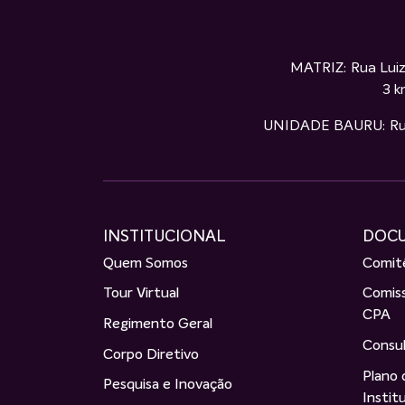
MATRIZ: Rua Luiz
3 k
UNIDADE BAURU: Rua S
INSTITUCIONAL
DOC
Quem Somos
Comitê
Tour Virtual
Comiss
CPA
Regimento Geral
Consul
Corpo Diretivo
Plano
Pesquisa e Inovação
Instit