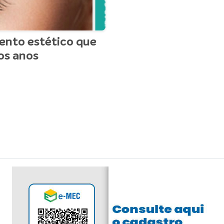
ento estético que
os anos
ficado a todo instante, e tanto profissionais quanto pacien