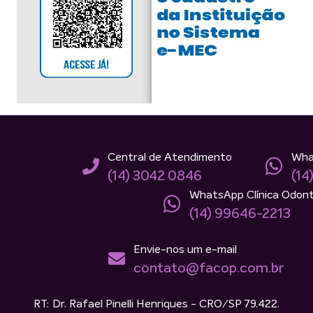
Central de Atendimento
Wha
(14) 3042 0846
(14
WhatsApp Clínica Odont
(14) 99646-2213
Envie-nos um e-mail
contato@facop.com.br
RT: Dr. Rafael Pinelli Henriques - CRO/SP 79.422.