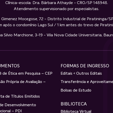
Clínica-escola: Dra. Bárbara Athayde - CRO/SP 148948.
Atendimento supervisionado por especialistas.
 Gimenez Mocegose, 72 - Distrito Industrial de Piratininga/S
m após o condomínio Lago Sul / 1 km antes do trevo de Piratin
ilvio Marchione, 3-19 - Vila Nova Cidade Universitaria, Bau
UMENTOS
FORMAS DE INGRESSO
 de Ética em Pesquisa – CEP
Editais < Outros Editais
ão Própria de Avaliação –
Transferência e Aproveitam
Bolsas de Estudo
ta de Títulos Emitidos
BIBLIOTECA
 de Desenvolvimento
ucional – PDI
Biblioteca Virtual