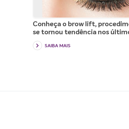
Conheça o brow lift, procedim
se tornou tendência nos últim
A área da harmonização orofacial tem se modi
SAIBA MAIS
12/01/2023