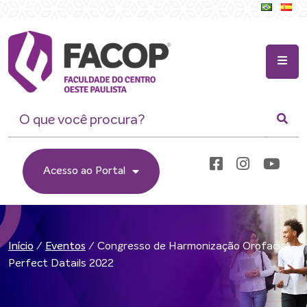
Acesso ao Portal
/
/
Congresso de Harmonização Orofacial –
Início
Eventos
Perfect Datails 2022