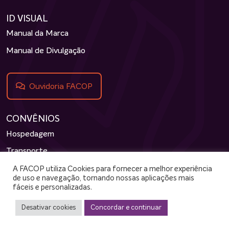
ID VISUAL
Manual da Marca
Manual de Divulgação
Ouvidoria FACOP
CONVÊNIOS
Hospedagem
Transporte
Outros
A FACOP utiliza Cookies para fornecer a melhor experiência
de uso e navegação, tornando nossas aplicações mais
Parcerias
fáceis e personalizadas.
Desativar cookies
Concordar e continuar