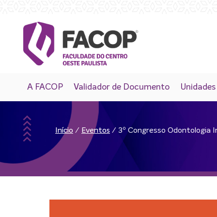
A FACOP
Validador de Documento
Unidades
/
/
3º Congresso Odontologia I
Início
Eventos