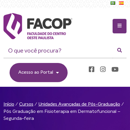
Acesso ao Portal
/
/
/
Início
Cursos
Unidades Avançadas de Pós-Graduação
Pós Graduação em Fisioterapia em Dermatofuncional –
Segunda-feira