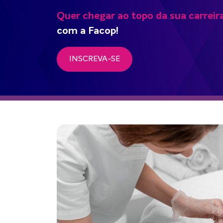
Quer chegar ao topo da sua carreir
com a Facop!
INSCREVA-SE