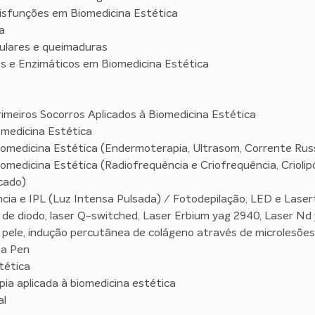
Disfunções em Biomedicina Estética
a
culares e queimaduras
s e Enzimáticos em Biomedicina Estética
rimeiros Socorros Aplicados à Biomedicina Estética
omedicina Estética
iomedicina Estética (Endermoterapia, Ultrasom, Corrente Rus
iomedicina Estética (Radiofrequência e Criofrequência, Criolip
cado)
cia e IPL (Luz Intensa Pulsada) / Fotodepilação, LED e Laser
 de diodo, laser Q-switched, Laser Erbium yag 2940, Laser Nd 
de pele, indução percutânea de colágeno através de microlesõe
ma Pen
tética
ia aplicada à biomedicina estética
al