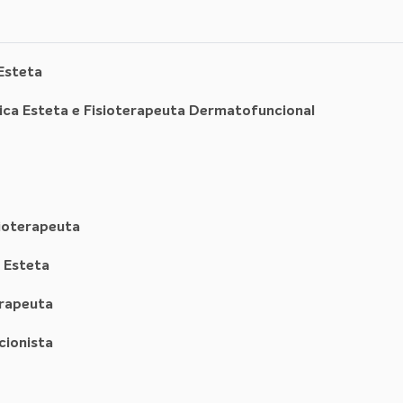
 Esteta
dica Esteta e Fisioterapeuta Dermatofuncional
sioterapeuta
a Esteta
erapeuta
cionista