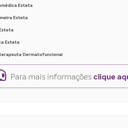
iomédica Esteta
rmeira Esteta
Esteta
ca Esteta
sioterapeuta Dermatofuncional
Para mais informações
clique aq