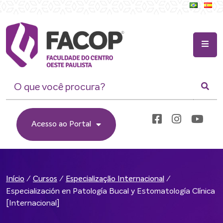
Acesso ao Portal
/
/
/
Início
Cursos
Especialização Internacional
Especialización en Patología Bucal y Estomatología Clínica
[Internacional]