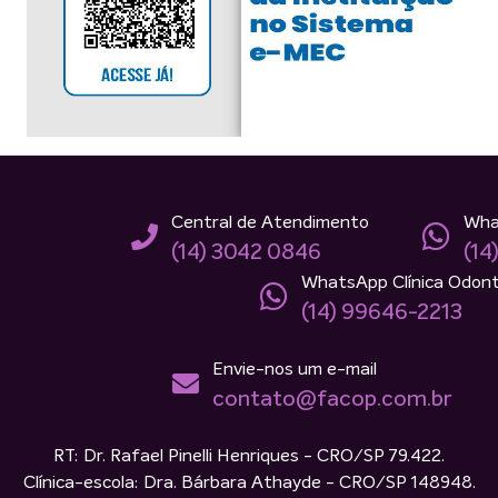
Central de Atendimento
Wha
(14) 3042 0846
(14
WhatsApp Clínica Odont
(14) 99646-2213
Envie-nos um e-mail
contato@facop.com.br
RT: Dr. Rafael Pinelli Henriques - CRO/SP 79.422.
Clínica-escola: Dra. Bárbara Athayde - CRO/SP 148948.