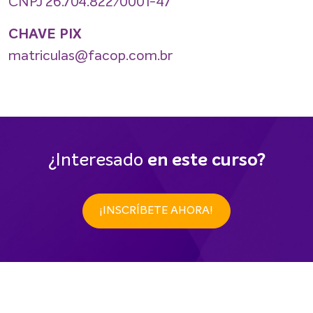
CNPJ 26.704.822/0001-47
CHAVE PIX
matriculas@facop.com.br
¿Interesado
en este curso?
¡INSCRÍBETE AHORA!