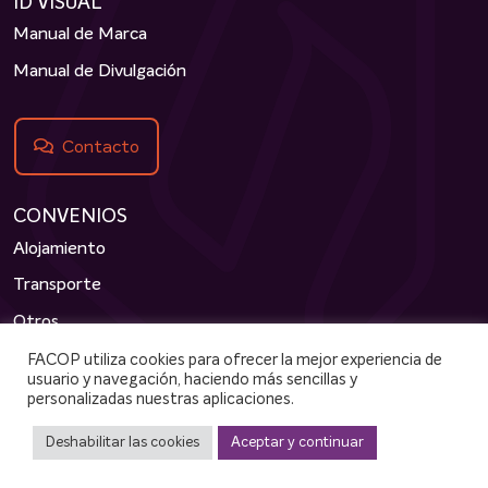
ID VISUAL
Manual de Marca
Manual de Divulgación
Contacto
CONVENIOS
Alojamiento
Transporte
Otros
Cosméticos
FACOP utiliza cookies para ofrecer la mejor experiencia de
usuario y navegación, haciendo más sencillas y
Alianzas
personalizadas nuestras aplicaciones.
Deshabilitar las cookies
Aceptar y continuar