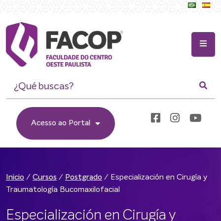
Acesso ao Portal
/
/
/
Especialización en Cirugía y
Inicio
Cursos
Postgrado
Traumatología Bucomaxilofacial
Especialización en Cirugía y