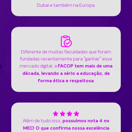
Dubai e também na Europa.
Diferente de muitas faculdades que foram
fundadas recentemente para “ganhar” esse
mercado digital, a
FACOP tem mais de uma
década, levando a sério a educação, de
.
forma ética e respeitosa
Além de tudo isso,
possuímos nota 4 no
MEC! O que confirma nossa excelência